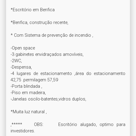
*Escritório em Benfica  

*Benfica, construção recente,

* Com Sistema de prevenção de incendio , 

-Open space 

-3 gabinetes envidraçados amovíveis,

-2WC,

-Despensa,

-4 lugares de estacionamento ,área do estacionamento 
42,75 .permilagem 57,59 

-Porta blindada ,

-Piso em madeira,

-Janelas oscilo-batentes,vidros duplos,

*Muita luz natural ,

,*****    OBS:     Escritório alugado, optimo para 
investidores.
