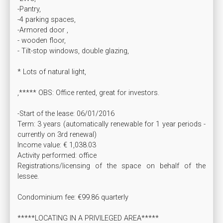
-Pantry,

-4 parking spaces,

-Armored door ,

- wooden floor,

- Tilt-stop windows, double glazing,

* Lots of natural light,

,***** OBS: Office rented, great for investors.

-Start of the lease: 06/01/2016

Term: 3 years (automatically renewable for 1 year periods - 
currently on 3rd renewal)

Income value: € 1,038.03

Activity performed: office

Registrations/licensing of the space on behalf of the 
lessee.

Condominium fee: €99.86 quarterly

*****LOCATING IN A PRIVILEGED AREA*****