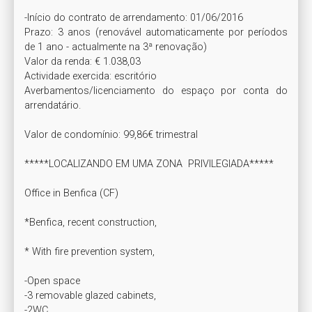
-Início do contrato de arrendamento: 01/06/2016

Prazo: 3 anos (renovável automaticamente por períodos 
de 1 ano - actualmente na 3ª renovação)

Valor da renda: € 1.038,03

Actividade exercida: escritório

Averbamentos/licenciamento do espaço por conta do 
arrendatário.

Valor de condomínio: 99,86€ trimestral

*****LOCALIZANDO EM UMA ZONA  PRIVILEGIADA*****

Office in Benfica (CF)

*Benfica, recent construction,

* With fire prevention system,

-Open space

-3 removable glazed cabinets,

-2WC,
