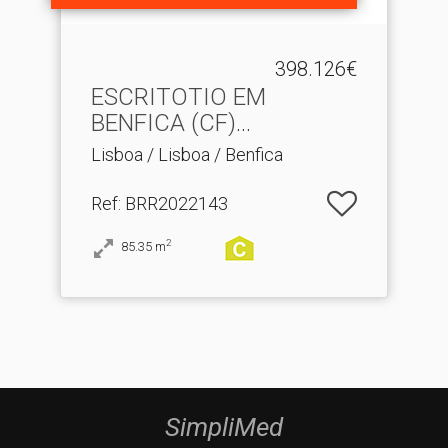
398.126€
ESCRITOTIO EM
BENFICA (CF)
CONDOMINIO GREEN .​..
Lisboa / Lisboa / Benfica
Ref
: BRR2022143
2
85.35
m
SimpliMed