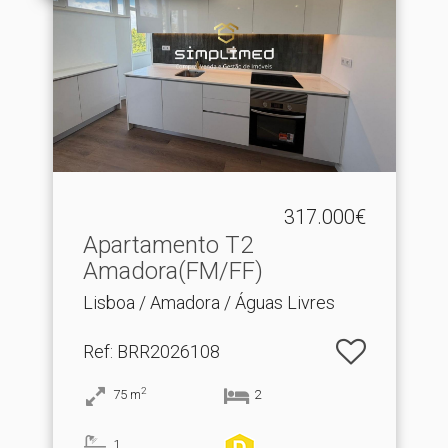
317.000€
Apartamento T2
Amadora(FM/FF)
Lisboa / Amadora / Águas Livres
Ref
: BRR2026108
2
75
m
2
1