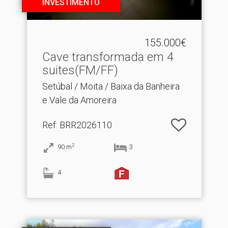
INVESTIMENTO
155.000€
Cave transformada em 4
suites(FM/FF)
Setúbal / Moita / Baixa da Banheira
e Vale da Amoreira
Ref
: BRR2026110
2
90
m
3
4