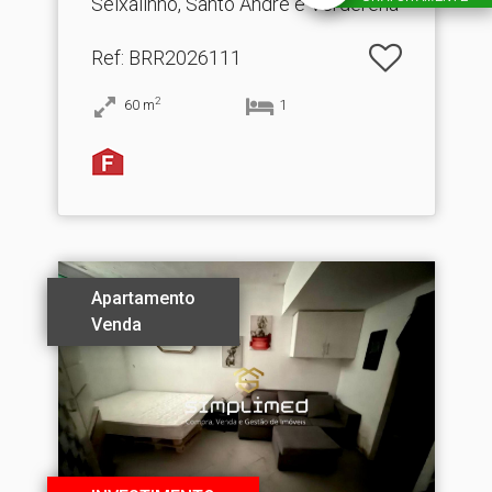
Seixalinho, Santo André e Verderena
Ref
: BRR2026111
2
60
m
1
Apartamento
Venda