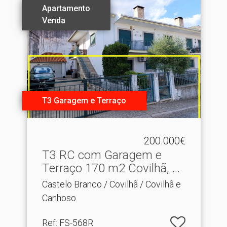
Apartamento
Venda
T3 Garagem e Terraço
200.000€
T3 RC com Garagem e
Terraço 170 m2 Covilhã, S.​
..
Castelo Branco / Covilhã / Covilhã e
Canhoso
Ref
: FS-568R