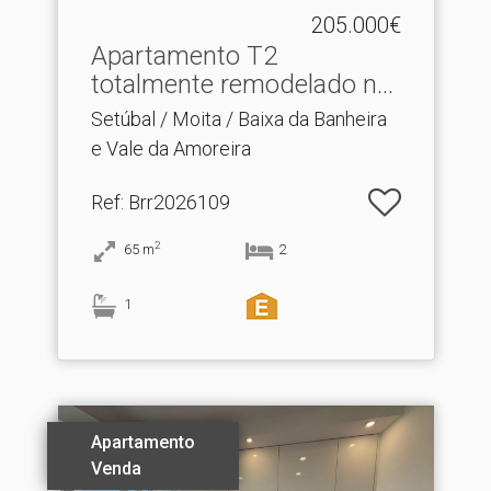
205.000€
Apartamento T2
totalmente remodelado na
Baix.​..
Setúbal / Moita / Baixa da Banheira
e Vale da Amoreira
Ref
: Brr2026109
2
65
m
2
1
Apartamento
Venda