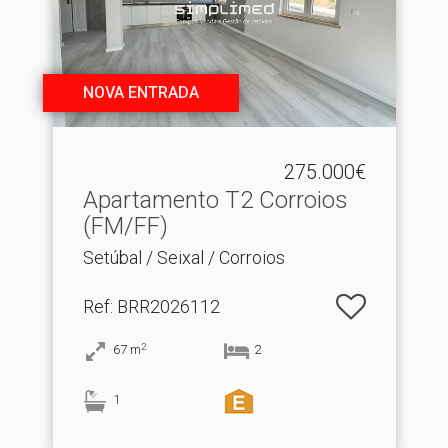
NOVA ENTRADA
275.000€
Apartamento T2 Corroios
(FM/FF)
Setúbal / Seixal / Corroios
Ref
: BRR2026112
2
67
m
2
1