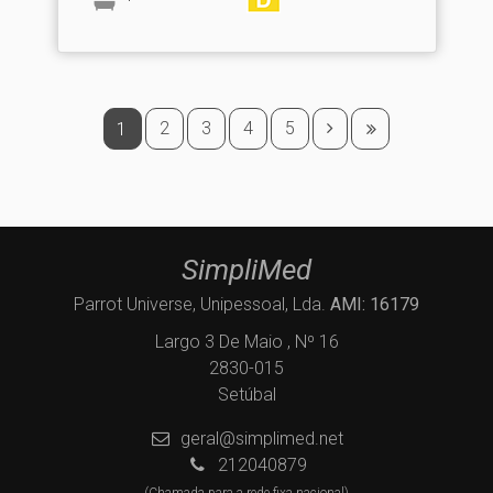
2
3
4
5
1
SimpliMed
Parrot Universe, Unipessoal, Lda.
AMI: 16179
Largo 3 De Maio , Nº 16
2830-015
Setúbal
geral@simplimed.net
212040879
(Chamada para a rede fixa nacional)