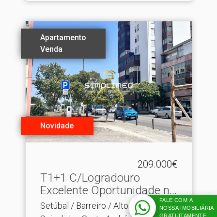
Apartamento
Venda
Novidade
209.000€
T1+1 C/Logradouro
Excelente Oportunidade no
B.​..
FALE COM A
Setúbal / Barreiro / Alto do
NOSSA IMOBILIÁRIA
GRATUITAMENTE