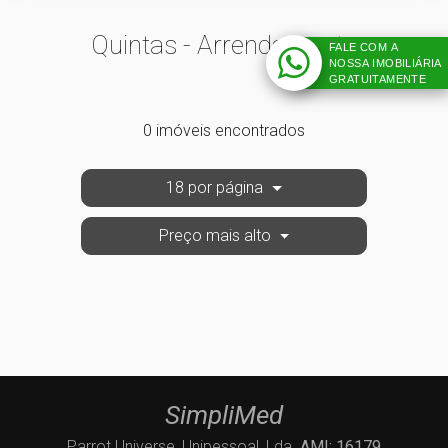
Quintas - Arrendamento
FALE COM A
NOSSA IMOBILIÁRIA
GRATUITAMENTE
0 imóveis encontrados
18 por página
Preço mais alto
SimpliMed
Parrot Universe, Unipessoal, Lda.
AMI: 16179